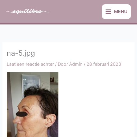
Ga
naar
MENU
de
inhoud
na-5.jpg
Laat een reactie achter
/ Door
Admin
/
28 februari 2023