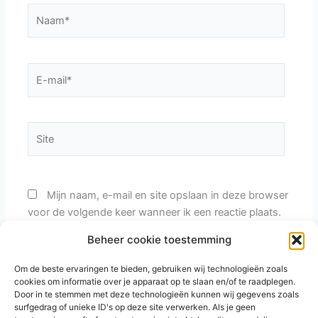
Naam*
E-
mail*
Site
Mijn naam, e-mail en site opslaan in deze browser
voor de volgende keer wanneer ik een reactie plaats.
Beheer cookie toestemming
Vul een antwoord in in cijfers:
Om de beste ervaringen te bieden, gebruiken wij technologieën zoals
cookies om informatie over je apparaat op te slaan en/of te raadplegen.
vier × 4 =
Door in te stemmen met deze technologieën kunnen wij gegevens zoals
surfgedrag of unieke ID's op deze site verwerken. Als je geen