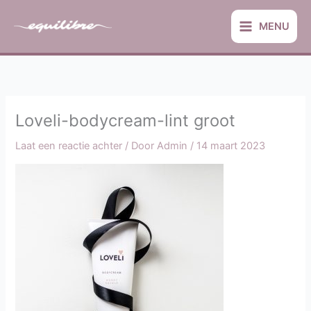
Ga
naar
MENU
de
inhoud
Loveli-bodycream-lint groot
Laat een reactie achter
/ Door
Admin
/
14 maart 2023