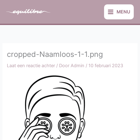
Ga
naar
MENU
de
inhoud
cropped-Naamloos-1-1.png
Laat een reactie achter
/ Door
Admin
/
10 februari 2023