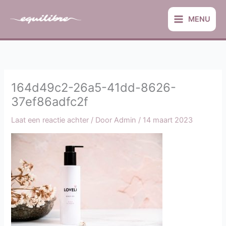
Ga
naar
MENU
de
inhoud
164d49c2-26a5-41dd-8626-
37ef86adfc2f
Laat een reactie achter
/ Door
Admin
/
14 maart 2023